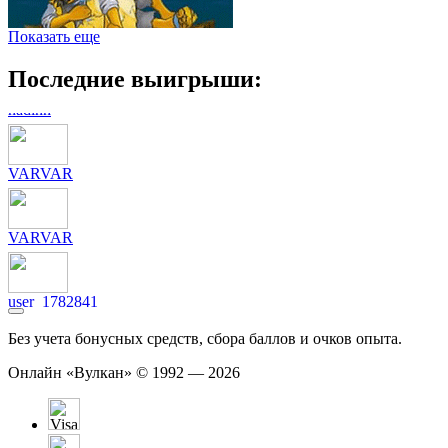
Roulette
Показать еще
user_1238535
9 720 руб.
Последние выигрыши:
Book of Ra
nadinn
6 000 руб.
Crazy Monkey
VARVAR
9 000 руб.
FairyLand 2
VARVAR
10 000 руб.
FairyLand 2
user_1782841
12 500 руб.
Без учета бонусных средств, сбора баллов и очков опыта.
Just Jewels Deluxe
Anst555
Онлайн «Вулкан» © 1992 — 2026
5 000 руб.
BlackJack
Anst555
6 000 руб.