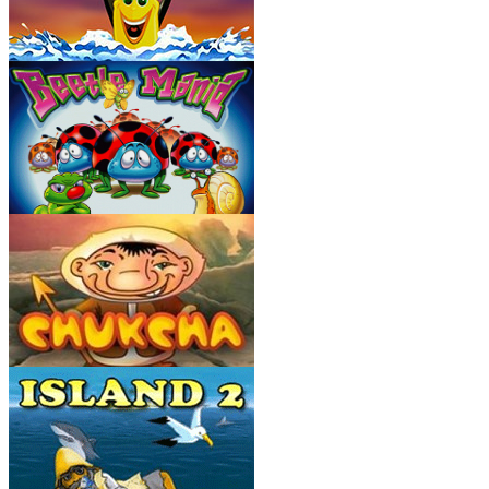
user_1773309
Lucky Lady's Charm Deluxe
user_1773309
10 000 руб.
Dolphin's Pearl Deluxe
Markmark
5 100 руб.
Blackjack
Alex Buh
15 520 руб.
Book of Ra Deluxe
***1749
7 000 руб.