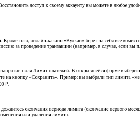
Восстановить доступ к своему аккаунту вы можете в любое удобн
. Кроме того, онлайн-казино «Вулкан» берет на себя все комисс
ссию за проведение транзакции (например, в случае, если вы пл
напротив поля Лимит платежей. В открывшейся форме выберите 
ите на кнопку «Сохранить». Пример: вы выбрали тип лимита «мес
0 ₽.
 дождитесь окончания периода лимита (окончание первого месяц
изменения или удаления лимита.