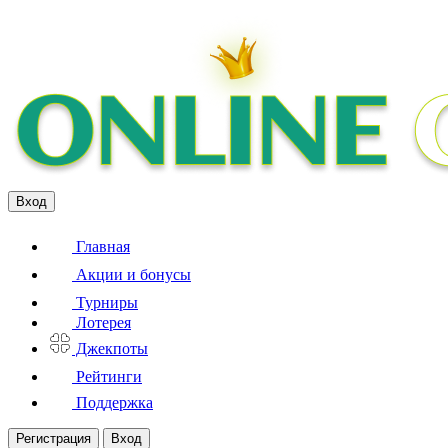
Вход
Главная
Акции и бонусы
Турниры
Лотерея
Джекпоты
Рейтинги
Поддержка
Регистрация
Вход