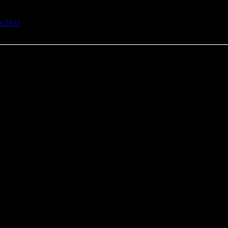
 24/7
реальные деньги.