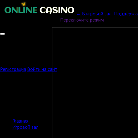
← В игровой зал
Поддержка
Вы играете в демо-режиме.
Переключите режим
и выигрывайте 
Регистрация
Вы играете
в демо режиме
Выигрывать реальные деньги
вы сможете после регистрации.
Регистрация
Войти на сайт
Или войти через:
Главная
Игровой зал
Rumpel Wildspins