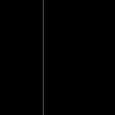
Rumpel Wildspins