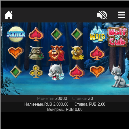
[object HTMLMetaElement]
пополнить счет