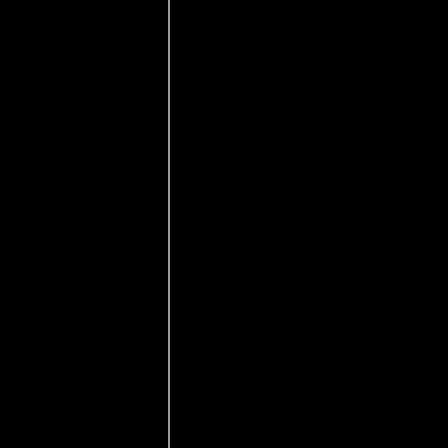
Jingle Spin