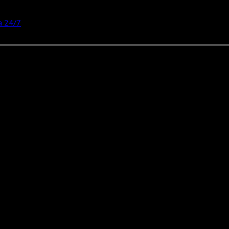
 24/7
реальные деньги.