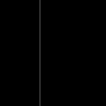
Hot Chance