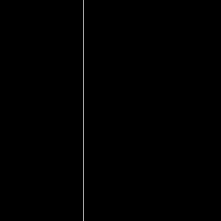
Golden Fish Tank