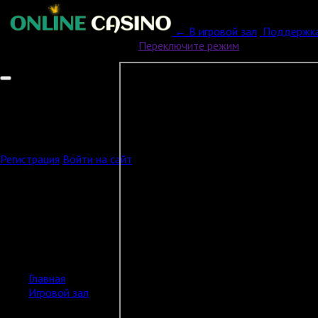
← В игровой зал
Поддержка
Вы играете в демо-режиме.
Переключите режим
и выигрывайте 
Регистрация
Вы играете
в демо режиме
Выигрывать реальные деньги
вы сможете после регистрации.
Регистрация
Войти на сайт
Или войти через:
Главная
Игровой зал
Ghost Pirates