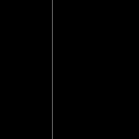
Ghost Pirates