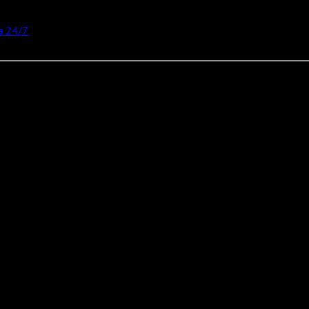
 24/7
реальные деньги.