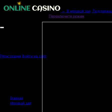
← В игровой зал
Поддержка
Вы играете в демо-режиме.
Переключите режим
и выигрывайте 
Регистрация
Вы играете
в демо режиме
Выигрывать реальные деньги
вы сможете после регистрации.
Регистрация
Войти на сайт
Или войти через:
Главная
Игровой зал
Cash Runner