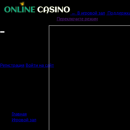
← В игровой зал
Поддержка
Вы играете в демо-режиме.
Переключите режим
и выигрывайте 
Регистрация
Вы играете
в демо режиме
Выигрывать реальные деньги
вы сможете после регистрации.
Регистрация
Войти на сайт
Или войти через:
Главная
Игровой зал
Aztec Gold