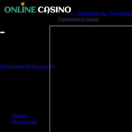
← В игровой зал
Поддержка
Вы играете в демо-режиме.
Переключите режим
и выигрывайте 
Регистрация
Вы играете
в демо режиме
Выигрывать реальные деньги
вы сможете после регистрации.
Регистрация
Войти на сайт
Или войти через:
Главная
Игровой зал
Aztec Secret