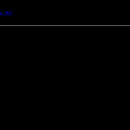
 24/7
реальные деньги.